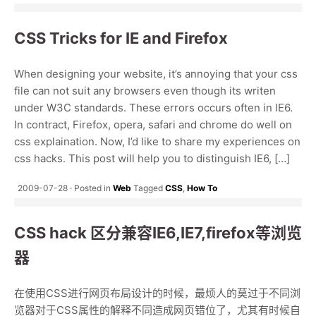
CSS Tricks for IE and Firefox
When designing your website, it’s annoying that your css
file can not suit any browsers even though its writen
under W3C standards. These errors occurs often in IE6.
In contract, Firefox, opera, safari and chrome do well on
css explaination. Now, I’d like to share my experiences on
css hacks. This post will help you to distinguish IE6, […]
2009-07-28
Posted in
Web
Tagged
CSS
,
How To
CSS hack 区分兼容IE6,IE7,firefox等浏览
器
在使用CSS进行网页布局设计的时候，最烦人的莫过于不同浏
览器对于CSS属性的解释不同造成网页错位了，尤其有时候自