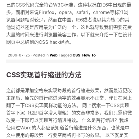
己的CSS代码完全符合W3C标准，这种状况在IE6中出现的最
多，而相对来说Firefox，opera，safari，chrome等标准浏
览器问题相对较少，然而在中国，IE6或者说以其为核心的其
他浏览器还是应用最为广泛的一个，这也就导致我们需要花费
大量的时间来进行浏览器兼容工作，以下就来介绍一下在设计
网页中总结到的CSS hack经验。
2009-07-25
Posted in
Web
Tagged
CSS
,
How To
CSS实现首行缩进的方法
之前都是添加空格来实现每段的首行缩进效果，然而最近更改
主题后，原先的首行缩进两字的效果显示不正常，昨日在网上
翻了一下CSS实现同样功能的方法。 网上搜索一下CSS实现
首字下沉（也即首字增大增粗）的文章非常多，我们只需稍微
改变一下即可以实现首行缩进特效。 什么是首行缩进？我想
使用过Word的人都应该知道首行缩进是什么东西，也就是中
文中使用的每段第一行要空两格再书写的效果。 以下就是实