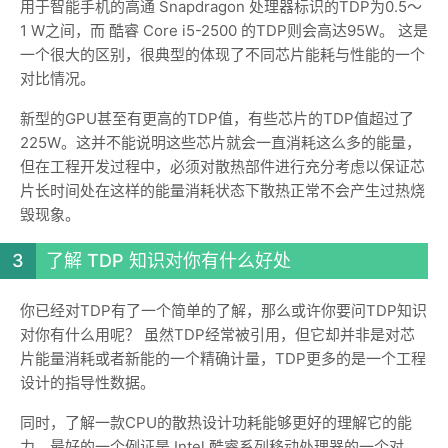
用于智能手机的高通 Snapdragon 处理器标识的TDP为0.5～
1 W之间，而 酷睿 Core i5-2500 的TDP则会高达95W。 这是
一个很大的区别，很典型的体现了不同芯片能耗与性能的一个
对比情况。
新型的GPU甚至有更高的TDP值，有些芯片的TDP值超过了
225W。这并不能说明这些芯片就会一直消耗这么多的能量，
但在工程开发过程中，必须对散热部件进行充分考虑以保证芯
片长时间处在这样的能量消耗状态下散热正常不会产生过热烧
毁现象。
了解 TDP 知识对你有什么好处
你已经对TDP有了一个简单的了解，那么或许你要问TDP知识
对你有什么用呢？ 虽然TDP经常被引用，但它却并非是对芯
片能量消耗或者新能的一个精确计量，TDP更多的是一个工程
设计的指导性数据。
同时，了解一款CPU的散热设计功耗能够更好的理解它的能
力，最好的一个例证是 Intel 酷睿系列移动处理器的一个对