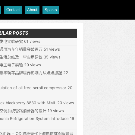
Contact
About
Sparks
ULAR POSTS
发电实验研究
61 views
通用汽车年销量突破百万
51 views
生活总结及一些实用建议
35 views
电工电子实验
29 views
豪华轿车品牌培养影响力从娃娃抓起
22
ulation of oil free scroll compressor
20
ck blackberry 8830 with MML
20 views
空调系统管路消音器的设计
19 views
nia Refrigeration System Introduce
19
P路由器 + ODI猫棒替代上海电信SDN智能网