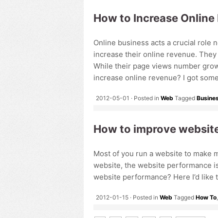
How to Increase Online
Online business acts a crucial rol
increase their online revenue. They
While their page views number grows
increase online revenue? I got some
2012-05-01
Posted in
Web
Tagged
Busine
How to improve websit
Most of you run a website to make m
website, the website performance is
website performance? Here I’d like 
2012-01-15
Posted in
Web
Tagged
How To