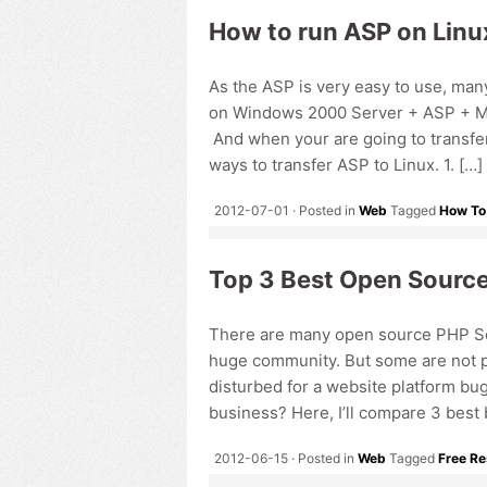
How to run ASP on Linu
As the ASP is very easy to use, man
on Windows 2000 Server + ASP + MSS
And when your are going to transfer 
ways to transfer ASP to Linux. 1. […]
2012-07-01
Posted in
Web
Tagged
How To
Top 3 Best Open Source
There are many open source PHP Sc
huge community. But some are not p
disturbed for a website platform bug
business? Here, I’ll compare 3 best 
2012-06-15
Posted in
Web
Tagged
Free R