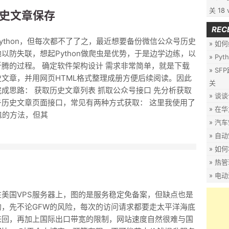
关
18 
历史文章保存
REC
ython，但每次都不了了之，最近想要备份微信公众号历史
如何
以防失联，想起Python做爬虫是优势，于是边学边练，以
Py
腾的过程。 确定软件架构设计 需求非常简单，就是下载
SF
史文章，并用网页HTML格式整理成册方便后续阅读。因此
关
成思路： 获取历史文章列表 抓取公众号接口 先分析获取
谈谈
号历史文章页面接口，常见有两种方式获取： 这里我使用了
在华
抓包的方法，但其
汽车
自动
如何
热管
电动
在美国VPS服务器上，图的是服务稳定免备案，但缺点也是
的，先不论GFW的风险，每次的访问请求都要走太平洋海底
来回，再加上国际出口带宽的限制，网站速度自然很难与国