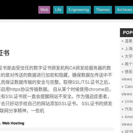
Web
Life
Engineering
Themes
Archives
POP
温差
上海
证书
大学
两个
SL 证书是由受信任的数字证书颁发机构CA颁发给服务器的数
德系
目的是对传送的数据进行加密和隐藏，确保数据在传送中不
views
而保证数据传输的安全与完整。取得SSL/TSL证书之后，
Calc
启用https协议传输数据。 自从某个时候使用chrome后，
views
没有SSL证书就一直会提醒网站不安全。作为强迫症患者，
Unlo
去只好动手给自己的网站添加SSL证书。 SSL证书的颁发
汽车
联网分享精神，一些机
Ammo
o
,
Web Hosting
views
SF