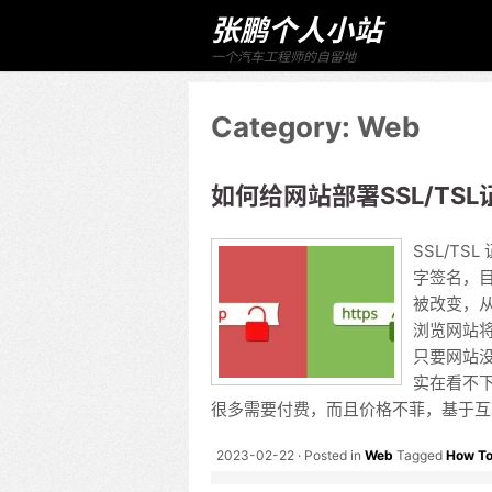
张鹏个人小站
一个汽车工程师的自留地
Category:
Web
如何给网站部署SSL/TSL
SSL/T
字签名，
被改变，从
浏览网站将
只要网站
实在看不下
很多需要付费，而且价格不菲，基于互
2023-02-22
Posted in
Web
Tagged
How T