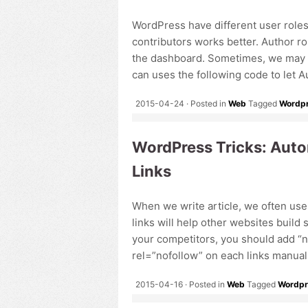
WordPress have different user roles
contributors works better. Author r
the dashboard. Sometimes, we may w
can uses the following code to let Au
2015-04-24
Posted in
Web
Tagged
Wordp
WordPress Tricks: Auto
Links
When we write article, we often use
links will help other websites build
your competitors, you should add “no
rel=”nofollow” on each links manually.
2015-04-16
Posted in
Web
Tagged
Wordpr