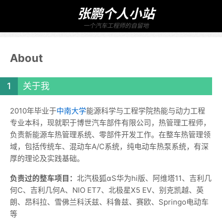
张鹏个人小站
一个汽车工程师的自留地
About
关于我
2010年毕业于
中南大学
能源科学与工程学院热能与动力工程
专业本科，现就职于博世汽车部件有限公司，热管理工程师，
负责新能源车热管理系统、零部件开发工作。在整车热管理领
域，包括传统车、混动车A/C系统，纯电动车热泵系统，有深
厚的理论及实践基础。
负责过的整车项目：
北汽极狐αS华为hi版、阿维塔11、吉利几
何C、吉利几何A、NIO ET7、北极星X5 EV、别克凯越、英
朗、昂科拉、雪佛兰科沃兹、科鲁兹、赛欧、Springo电动车
等