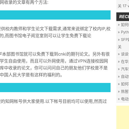
网收录的文章有两个方法:
关
17 
REC
如何
供校内教师和学生论文下载需求,通常来说绑定了校内IP,校
Py
费的,而图书馆电子阅览室则可以让学生免费下载论
SF
关
学本部图书馆就可以免费下载到cnki的期刊论文。另外有很
谈谈
学生自由使用，而且可以外网使用，通过VPN连接校园网
在华
库中收录的论文，你可以问问自己的朋友他们学校是不是
汽车
中国人民大学是有这样的福利的。
自动
如何
热管
电动
费的知网帐号供大家使用.以下帐号目前均可以使用,然而过