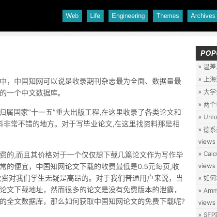
Web
Life
Engineering
Themes
Archives
POP
温差
上海
中，中国知网可以说是收录期刊杂志最为全面、数据量最
大学
的一个中文数据库。
两个
,归属国家“十一五”重大出版工程,在这里收录了各类论文和
Unlo
资料非常不错的地方。对于写毕业论文,在这里找资料那是相
德系
views
Calc
费的,而且其价格对于一个仅仅想下载几篇论文作为写作毕
常的便宜，中国知网论文下载的收费最低是0.5元每页,收
views
收费对我们学生无疑是高昂的。对于我们普通用户来说，当
如何
论文下载地址，然而很多的论文是没有免费版本的泄露，
Ammo
的全文数据库，那么如何获取中国知网论文的免费下载呢?
views
SF