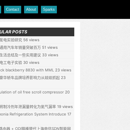
Contact
About
Sparks
ULAR POSTS
发电实验研究
56 views
通用汽车年销量突破百万
51 views
生活总结及一些实用建议
33 views
电工电子实验
30 views
ck blackberry 8830 with MML
23 views
豪华轿车品牌培养影响力从娃娃抓起
23
ulation of oil free scroll compressor
20
将制冷剂年泄漏量转化为氦气漏率
19 views
nia Refrigeration System Introduce
17
P路由器 + ODI猫棒替代上海电信SDN智能网