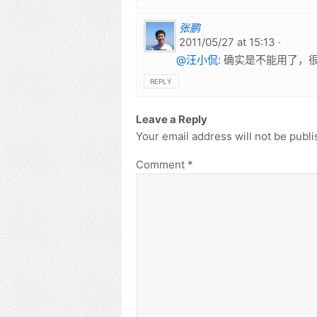
张鹏
2011/05/27 at 15:13
@汪小侃:
确实是不能用了，
REPLY
Leave a Reply
Your email address will not be publi
Comment
*