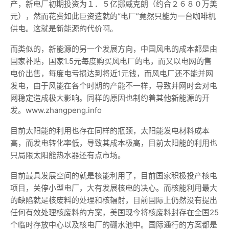
产，新电厂初期投资为１．５亿挪威克朗（约合２６８０万美
元），然而花费如此巨资造就的“电厂”竟然只能为一台咖啡机
供电。这就是新能源的代价啊。
而类似的，新能源的另一个发展方向，中国风电的成本都是由
国家补贴，国家1.5元每度购买风电厂的电，而又以电网的售
电价出售，每度电亏损达到将近1元钱，而风电厂还不能并网
发电，由于风能在各个时期的产能不一样，导致并网时会对电
网稳定造成极大影响。同样的原因也制约着其他新能源的开
发。www.zhangpeng.info
目前太阳能的利用也存在同样的瓶颈，太阳能发电材料成本
高，而发电转化率低，导致其成本极高，目前太阳能的利用也
只局限太阳能热水器还有点市场。
目前最具发展空间的就是核能利用了，目前国家积极投产核电
项目，关停小型电厂，大有发展核电的决心。而核能利用最大
的缺陷就是核废料的处理和核辐射，目前国际上仍然没有提出
任何有效处理核废料的方案，美国现今将核废料封存在全国25
个临时存放中心以及核电厂的硼水池中。国际通行的方案都是