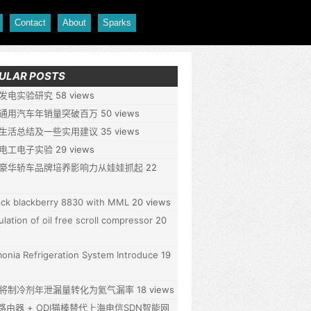
Contact
About
Sparks
ULAR POSTS
发电实验研究
58 views
通用汽车年销量突破百万
50 views
生活总结及一些实用建议
35 views
电工电子实验
29 views
豪华轿车品牌培养影响力从娃娃抓起
22
ck blackberry 8830 with MML
20 views
ulation of oil free scroll compressor
20
nia Refrigeration System Introduce
19
将制冷剂年泄漏量转化为氦气漏率
18 views
P路由器 + ODI猫棒替代上海电信SDN智能网