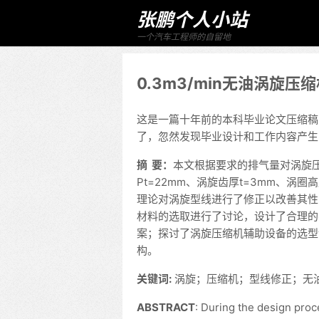
张鹏个人小站
一个汽车工程师的自留地
0.3m3/min无油涡旋压
这是一篇十年前的本科毕业论文压缩稿
了，忽然发现毕业设计和工作内容产生
摘 要：
本文根据要求的排气量对涡旋
Pt=22mm、涡旋齿厚t=3mm、涡圈高
理论对涡旋型线进行了修正以改善其性
材料的选取进行了讨论，设计了合理的
案；探讨了涡旋压缩机辅助设备的选型设
构。
关键词:
涡旋；压缩机；型线修正；无
ABSTRACT
: During the design proc