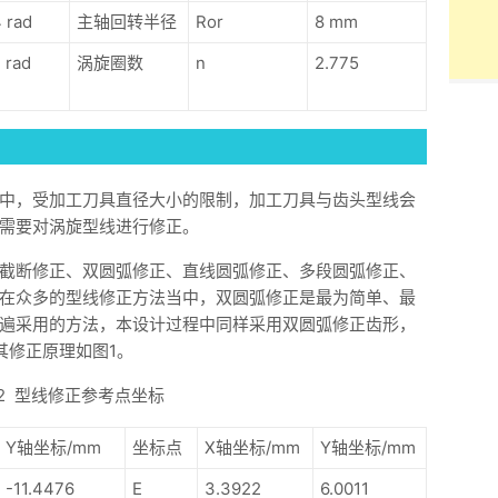
 rad
主轴回转半径
Ror
8 mm
 rad
涡旋圈数
n
2.775
中，受加工刀具直径大小的限制，加工刀具与齿头型线会
需要对涡旋型线进行修正。
截断修正、双圆弧修正、直线圆弧修正、多段圆弧修正、
在众多的型线修正方法当中，双圆弧修正是最为简单、最
遍采用的方法，本设计过程中同样采用双圆弧修正齿形，
其修正原理如图1。
2 型线修正参考点坐标
Y轴坐标/mm
坐标点
X轴坐标/mm
Y轴坐标/mm
-11.4476
E
3.3922
6.0011