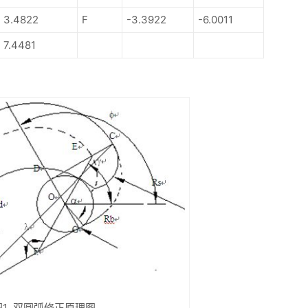
3.4822
F
-3.3922
-6.0011
7.4481
图1 双圆弧修正原理图