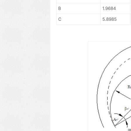
B
1.9684
C
5.8985