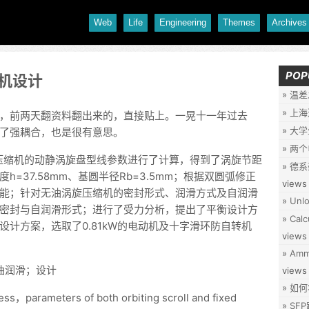
Web
Life
Engineering
Themes
Archives
POP
缩机设计
温差
上海
，前两天翻资料翻出来的，直接贴上。一晃十一年过去
大学
了强耦合，也是很有意思。
两个
压缩机的动静涡旋盘型线参数进行了计算，得到了涡旋节距
德系
度h=37.58mm、基圆半径Rb=3.5mm；根据双圆弧修正
views
能；针对无油涡旋压缩机的密封形式、润滑方式及自润滑
Unlo
密封与自润滑形式；进行了受力分析，提出了平衡设计方
Calc
计方案，选取了0.81kW的电动机及十字滑环防自转机
views
Ammo
油润滑；设计
views
如何
ess，parameters of both orbiting scroll and fixed
SF