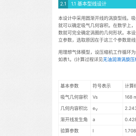
1.1 基本型线设计
本设计中采用圆渐开线的涡旋型线。吸
就可以确定吸气几何容积。在数学上，
数就可完全确定涡圈的几何形状。本设计
立参数，选取原因在于这三个参数是线
用理想气体模型，设压缩机工作循环为
如表1。(计算过程详见
无油润滑涡旋压
基本参数
符号表示
计算
吸气几何容积
Vs
168 
几何内容积比
e
2.24
V
渐开线发生角
a
0.42
验算参数
l
1.708