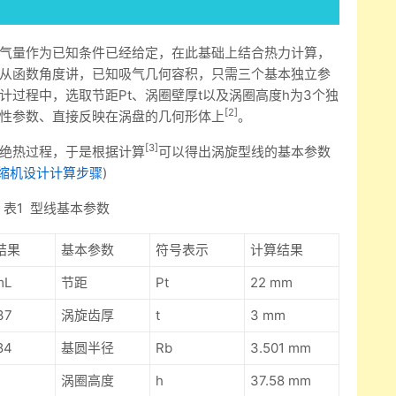
气量作为已知条件已经给定，在此基础上结合热力计算，
从函数角度讲，已知吸气几何容积，只需三个基本独立参
过程中，选取节距Pt、涡圈壁厚t以及涡圈高度h为3个独
[2]
性参数、直接反映在涡盘的几何形体上
。
[3]
绝热过程，于是根据计算
可以得出涡旋型线的基本参数
缩机设计计算步骤
)
表1 型线基本参数
结果
基本参数
符号表示
计算结果
mL
节距
Pt
22 mm
37
涡旋齿厚
t
3 mm
84
基圆半径
Rb
3.501 mm
涡圈高度
h
37.58 mm