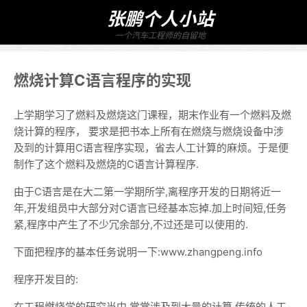
张鹏个人小站
一个汽车工程师的自留地
燃烧计算C语言程序的实现
上学期学习了燃料及燃烧这门课程，期末作业有一个燃料及燃
烧计算的程序， 要求是把书本上所有在燃烧与燃烧设备中涉
及到的计算用C语言程序实现，省去人工计算的麻烦。于是便
制作了这个燃料及燃烧的C语言计算程序.
由于C语言是在大二第一学期所学,离程序开发的日期将近一
年,开发组员中大部分对C语言已经基本忘掉.加上时间短,任务
紧,程序中产生了不少冗余部分,不过还是可以使用的.
下面把程序的基本任务说明一下:www.zhangpeng.info
程序开发目的:
在工程燃烧学的研究当中,常常涉及到大量的计算,传统的人工